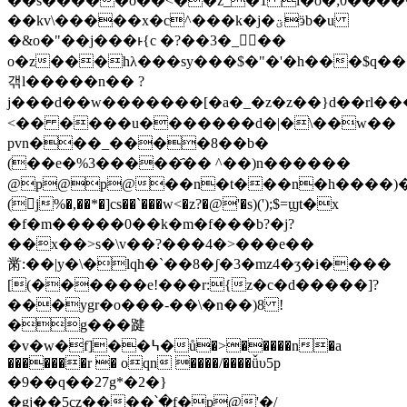
��s�����o��<��z_�1 i�o�;0�����
��kv\�����x�c^���k�j�ؾӭb�u
�&o�"��j���ͱ{c �?��3�_��
o�z���hλ���sy���$�"�'�h���$q��
갞l�����n�� ?
j���d��w�������[�a�_�z�z��}d��rl�
<�� ����u�������d�|�\��w��
pvn���_��
��8��b�
(��e�%3�����҄�� ^��)n������
@p@p@��n�t���n�h����)
(j%�,��*�]cs��`���w<�z?�@'�s)(');$=ϣt�x
�f�m�����0��k�m�f���b?�j?
��x��>s�\v��?���4�>���e��
⿋:��|y�\�lqh�`��8�ʃ�3�mz4�ӡ�i����
[(������e!���r:{z�c�d�����]?
���ygr�o���-��\�n��)8 !
�g���踺
�v�w�f]��߆�ů�>�����n�a
�������r � oqn ����/����ǚυ5p
�9��q��27g*�2�}
�gj��5cz����՝�f�p@'�/