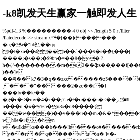
-k8凯发天生赢家一触即发人生
%pdf-1.3 %��������� 4 0 obj << /length 5 0 r /filter
/flatedecode >> stream x�[��]e������
�ɔ;�ȧ�"hb��qq
f�l�xa��4�� h��.`���9�s�ܼ�{߽���|
����;�s��;�$9bn�=��8�
o� ?-
h�/,^�������.�m�s2��ֆz��֥���f[��٢���i[�&��82��y���_]ī��q�ܳq6��o��d
)��]v
��#l�� k7�3�q��zxc�����z5�����
ˌ���"�����2�zc��f�l
���lx��k/��
�g�c�<�mv�4�c��;7'a�\�o���s�<��ز��
n���n �ʁ�ʱy%n�n8ʚ�n8����{
���w���)��v���u��m.�&�*���>
w h8e�i4�hyn
w�u[kkks���b���!h���o#�����rƚx
y��rt �iq����wu6n� ]¤�-