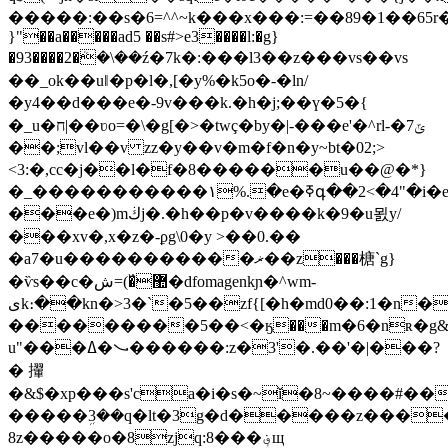
�����:��s�6=^^~k���x���:=��89�1��65r�
}"��a�����ad5 ��s#>e3����l:�g}
�93����2�ܳ�\��ź�7k�:���l3��z���vs��vs
��_ok��uǁ�p�l�,[�y%�k5o�-�ln/
�y4��d���e�-9v���k.�h�j;��ү�5�{
�_u�ח|��ʋo=�\�g[�>�twç�by�|-���e'�^rl-�7ݶ
��;vl��v zz�y��v�m�f�n�y~bt�02;>
<3:�,cc�j��l�f�8������u��@�*}
�_�����������١%.�e�ߧգ��2<�4"�i�e6��̋�sk3�h�2�2ka�s�k�s�
���e�)mڬj�.�h��p�v����k�9�u묈y/
���xv�,x�z�-ϼg\0�y >��0.��
�a7�u�����������ޜ��z���榶`g}
�ѷs��c�޺�߰)=ش�dfomagenkɲ�^wm-
یk։��kn�>3�`�5��zf{[�h�md0��:1�n��f��="b��]�h��h;2
���������5��<�ӄ���m�6�nʀ�g&���:zoݸvu\p���r96>�\l��3�
u"���ߡ�㇃������:z�3'�.��'�|���?
� 㩣
�&$�xp���s'ca�i�s�~ǐ�8~����#�
�����ܹ3��q�lt�3g�d�����z�����c
8z�����o�8zjq:8���؋щ