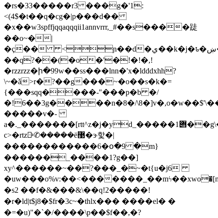
�rs�33�����r3 ���g�'1:
<(4$�t��q�cg�|p���d��
�x��w3spffjqqaqqqii1annvrrr,_#��s����跿
��o~�|
�ç�� <ɲ��d�ي��k�j�ꮣ�ښ��ҭ����w.�\�9�ldd������ї�~�ۓ�����ܺx�b��3�n�d��������ǎ������¹sg���ccy|
��q?��(�o�'�!�!�,!
�rzzrzz�ի�99w��ss���lnn�'x�ldddxhh?
\~�ǎ>r�?��g���~�o��s�k�=
{���sqq����-"���p�b �/
�!6��3g����n�8�/\8�]v�,o�w��$'
�����v�-
a�._�������[rtt^z�j�yd_�����݋1��g\��x.:��јӂa�'c���d�d�
c>�rtzꕒ✆�����ё޹�ɝ핯�|
������������6� օ�9 �m}
������_����1?g��]
xy^������~��?���_�~�t{u�j6
�uw���o%v:��<�������_��mϟ��xwo�[nח����ff$^m��*̹^z�r�f����@�y�vb�>mdv��bfr��������e�
�s2 ��f�&���&\��q!2�����!
�r�ld|t$j8�$fr�3c~�thlx��� ����el� �
�=�u)"�ˋ�/����\p��$f��,�?