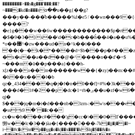
��������>��s�g���'���:��?
~���;�kd�n���sօ��u��g{��g?
���y��˗���̌b�����%ź�eٵ5��wn���9�{�k
����?
�e}g���w��6w������������$p�rt��t�\
�$�9�3�}s��\d�c�b���ĥ��4�a��u%
*o��޹^�zw���ud�n�^k��i���
'��(�~�k�*����d=$b���p�#���
�x�u��a��d��@�^����n��d'�=$
~���m�ă��p���a}���h-
x[z���o��m������w��{�zy)��m:��#�
�h��x���l�b
qz�_434����q�j�f�n�0��f]=#%�3k���
���d�1#�2��p�dc�1=rh�ۺ��u�zf�wڴ��6
qj�
$���jq�m�i�d���nb�3zrn-:�w\s���e
�sssߴ� 9��c��
cx�w�h���c#���'g�cc�\��0�lľ���
恻w��lc�3��)àa�{�������-7kj�jj�j�j�l~
i~�#c�cnr�p��ɣg�o�k|��x���'�k$lq�$��&�n
e�i��!b��v�b�n�ie�)�*�0��{���؅$�r�hq�#`x�$�f�t#r�x�����#�{x�b}