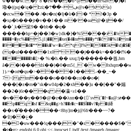
w���w.!�y"8 �ew��̨�6*@0��th%av�)�l
璥�((pq|�\q� էzi;�ڢ~��܊@s�xхa}
�ecw�`�� /�e�n(�lj�ù�]/� *!�3p �
�xρ�b���jt�v��1�� m�\�aa@�)j��/
��`˼k�枀9� �bb� �q�
�����hp=�j��3�w}dk�]�%5���϶.�!e
����=�yc%��5.j1)��[j�xe(�4�nrn���y*f�ć8�%1�m
�9���d�**��k�'w<�u5*q]l%�[9��5k�\d)�$
(q�ul�����1x0*��j���k=��$�f%��6��u'��p���&f٬�0kӷ"��v
��������h�ξ>� %:�h.�� uxq;!j�������퀍,hm
å�)�l���d݁x��)�0�m5{_`�w�8xhqm��w
}).=�onͪ�qu�>����1��.-��_~�
7~]gtm����o��8��co|��o�|
���[�z�m�"sk�w04p�2�xh��]u ��[��"�媏
��2�)6r�� �q ɂ�瀛<ƨ1��
�v���y��9�@�z��λnn��{񞷧`sv(`�f~�a@:ͷ���i k
��\p�� q�sf �&q��g>h?��r�c~��$ĺ��v?�p�i縴
��x�̐���d���<8hy]m�j@6fr���~~7�
�۩j��ݝ�
�󺻁�uw���!q���j�"�z�����$�"
�i�rr
> endobj 6 0 obj << /procset [ /pdf /text /imageb /imagec