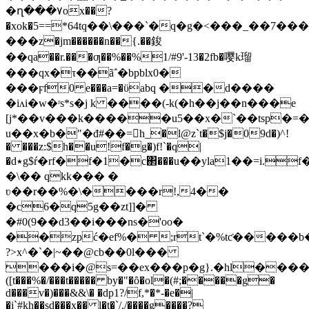
�ղ���٧ox��?
�xok�5==*64tܸq��\���`�q�g�<���_��7���
���z�jm������n��{.��鋑
��qa��r.���ƣ��%��%1/#9'-13�2fb�嘤k瑠
���qx�τ��ã΅�bpblx0�
���ϝf0 e���a=�ϋabq ��d����
�iʌi�w�ʳs*s�j k ����(-k(�h��j��n���e
[j*��v���k�����u5��x�`��tsp
�=�
u��x�b�"�đ#��=h_�l@z`t�$j�09d�)^!
� ���z:$h��u!f�g�)f!`�q|
�d٭g$ŕ�rf�f�1�c΂���u��yla1��=i.f���\bfi.-
�\�� qkk��� �
ʋ��r��%�\����r!,4��
�c6�q5g��zt]]�
�#0(9��d3��i���ns�'oo�
��zpć�ef%� ;rt`�%tƈ�����
?>x^�`�|~��@cb��0l���
���i�@s=��ex���p�g}.�hl����qtuf
([t���%�/���t����� by�"�ȏ�ol�(#;�����g�
d���v�)���&&\� �dp1?/f,*�*-�e�|
�i`#kh��sd���x�� l�t�`/./����g����?