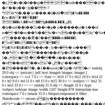
"���'�p�果�?��t����otc���l��}
� o4��b.,���2�z7@ ���
p�[%4ˣ�fķ�b�&a�ͅ�o�ۯfy�s�e� ra���
��ߒ`v �t����8��op�x3��g�
5�-.l�ᕟ,�����./t��k�j��|
�m��m ��wn7�-ږ�ʮ^��b�
�]d�����, �{��sax4cj�5zp�~b�c
> endobj
29 0 obj << /procset [ /pdf /text /imageb /imagec /imagei ]
/colorspace << /cs1 7 0 r >> /font << /tt10 17 0 r /tt12 19 0 r /tt14 21
0 r /tt2 9 0 r /tt4 11 0 r /tt8 15 0 r /tt15 30 0 r >> /xobject << /im2 31
0 r /im3 33 0 r >> >> endobj 31 0 obj << /length 32 0 r /type
/xobject /subtype /image /width 1207 /height 878 /interpolate true
/colorspace 7 0 r /smask 35 0 r /bitspercomponent 8 /filter
/flatedecode >> stream x읇[ty��������t�
q$ (*"jn�sf��sqte�lθc�����=���{j��xjߙ��