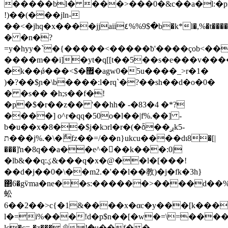
�����bl� ���>���0�&c��a�l:�pi(=
!)��(���jln-
��<�jhq�x����jjaii٤%%9$�b�k*l�,%�t����lt�k@�u��"�d��6l��5�ڪsks��n��.,92��z����c�@e����;�}
� �n�?
=y�hyy�`�{�����<�����ƀ'����çob<��
����m��i]�yt�q[[t��5��s�e���v��
�k��ǿ���<$�޿�agw0�5u����_>r�1�
)�?��$ɲ�\b����:l�rq`�?��sh��d�o�0�
� �s�� �h;s��f�!
�p�$�r��z�� '��hh� -�83�4 �*?
����] ο^r�qq�50o�l��|f%.��] -
b�u��x�8��$j�kɔrl�r�(�ȭ��ږk5-
ת���j%.�\�ާfz��=/��n}ukcu����dι8�[|
���]ŉ�8q��a��e^�򼂃��k��
�:0|
�lb&��q:ؼ&���q�x�@��l�[���!
��d�j��0�\��m2.�'��l��教)�j�fk�3h}
΂6�gѷma�ne��s:������>����d��%�p
蚣
6��2��>c{�1&����x�αc�y���[k���
l�=i%���!d�p$n��[�w�=\=�����o;�w��j�\����ׅ��΅e�ܢ��
ļc�c=-�z��� ۩!�u��f��