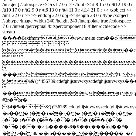
/imagei ] /colorspace << /cs1 7 0 r >> /font << /tt8 15 0 r /tt12 19 0 r
/tt10 17 0 r /tt2 9 0 r /tt6 13 0 r /tt4 11 0 r /tt14 21 0 r >> /xobject <<
/im1 22 0 r >> >> endobj 22 0 obj << /length 23 0 r /type /xobject
/subtype /image /width 240 /height 240 /interpolate true /colorspace
7 0 r /intent /perceptual /bitspercomponent 8 /filter /dctdecode >>
stream
����0exifmm*1www.meitu.com��
 
  ��c
 

���}!1aqa
%&'()*456789:cdefghijstuvwxy
���w!1aq
#3r�br�
$4�%�&'()*56789:cdefghijstuvw
�s��� (�� (�� (�� (�� (�� (��
(�� (�� (�� (�� (�� (�� (��
(�� (�� �>.|s����-6�ŷ��c���ۘmd��*�
�z�u 5lkj��m�����_��;�����"�?