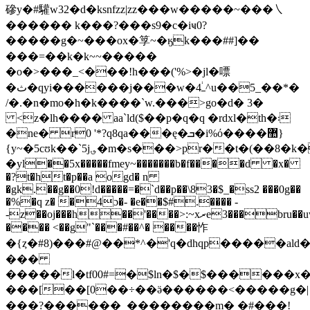
磣y�#驩w32�d�ksnfzz|zz
���w�����~���㇏
������ k���?���s9�c�iҹ0?
�����g�~���ox�筟~�ӄk���##]��
���=��k�k~~�����
�o�>���_<���!h���('%>�jl�嘌
�ث�qyi������j���w�4֔ߺ^u��5_��*�
/�.�n�mo�h�k����`w.���>go�d� 3�
<z�lh���� aa`ld($��p�q�q �rdxl�th�܃
�ne� r
0 '*?q8qa���ę�ܒ�i%ό����޺}
{y~�5cʊk��`5j؈�m�s���>pr��t�(��8�k�$��u��v��cݝ�\������!
�yl��5x�����fmey~�������b�f����d �x�
�?t�ht�p��a ogd� n
�gk
.��g��0!d�����=�`d��p��\83�$_�ss2 ���0g��
�%�q z� �4ɔ�- �e��$#.���� -
-z��oj���h��'����>:~܏xރe3���bru��uwv��**�
���� <��g"`���
#��^� ����怍
�{ȥ�#8)���#@��*^�'q�dhqp�����a
���
�����l�tf00#=�$ln�$�$������x��
���[��[0��÷��ӛ������<�����g�|
���?������_��������m� �#���!