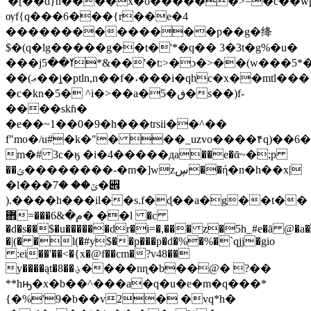
'�[��d}n����x�o������>=�c��wp�{
ѹf{q���6���{r��e�4
��������������p܏��g�绛
$�(q�lg�����g��t�'*�q�� 3�3t�g%�u�
���jߌ��5*&��'�t:>�ɔ�>��(w���5*��i��)���^�#�ƌb/
��(ޢ��j̨�ptln,n��f�˖���i�qhc�x��mtl���
�c�kn�5� ^i�>��a�5�ڧ�s��)f-
����skɦ�
�e��~1��0�9�h���trsii��^��
f"mo�/u#�k�"� ��_uzvo����۴q)��
m�# 3c�ӄ �i�4�����дa��e�ᾱ~�;p
��ݶ��������-�m�]wzڛ��ή�n�h��x|
�l���ݶ�� �7�꩎
).����h���il��s.f�ɖ��a�g��t��
܎=���م�&6� ��l �c
�d�s��$�u������dr�i=�,��
� z�5h_#e�ā @�a�
�|(� �l(�#y$��p���p�d�%�%�`qjj�gio
:ei��'��<�{x�@f��cm�?v48��
y����ąt�8��؋���
�nɳ�b��@� ?��
**hԣ�x�b��^���a�q�u�e�m�q���*
{�%'9�b��v2� �vq*h�