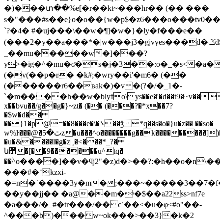
�)���տ��%e[�r��kt~���hr�� (�� ���
s�"���#s��e}o�o��{w�p$�z6���o���tv0
`?�4� #�uj���\��w�¶]�w�}�ly�f���e��
(���2�y��a���*�|w���j3�gjvүes���d�ݣd$�9���h*�.�s�.����
_��mu�����w�]���?
y>�ig�^�mu�ʛ�s�j�3��:o�_�s<�
(�v(��p�r� �k#;�wry��i'�m6� (��
(������r6��вak�)�v �(?�/�_1�-
`�m����h��w�blyϯo\ ys��e�'�d��t9�~v��
x��bvu��/g��g�}~zt� (�� (���?�*x��7?
�$w�d��
��}1�p@=��8���e�\�܌��ǯ*q��s�o�}u�z�� ��so�
w%ŀ���@�ٿ�5z�u���^o��������g��k���������])�u7�[�)�5-
�u�&����l�g�z|˱�<���*_?�
ն׾�[��9������u^tq�
��֝^o����]��v�ϥj2"�z)d�>��?:�h��o�n\��
���#�־kzxi-
�=n�`����3y�m�;���~�����3��7�f�
��y��jj�� �a@��m�ˢ�$��a22ss>nf7e
�a���/�_#�tr���/�� cʿ��<�u�φ<#o"��-
^���b)���w~ok���>��3}�k�2