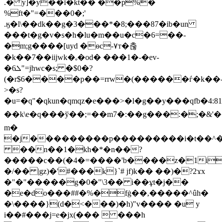
.� y]�y��ї�kt�� ��p%�
%ft�"=���0�;'
.ӄ�l\��dk��g�3���*�8;���87�ib�un
���t�g�v�s�h�lu�m��u�c�6=��-
�m;g����[uyd �ѳc-٧т�춚
�k��7��iijwk�ₑ�od� ���1�-�ev-
�6ܠ"=jhwc�s; �$0�?
(�r$6����p��=rrw�(������ѓ�k��
>�s?
�u=�q"�qkun�qmqz�e���>�l�g��y���qfb�4:81
��k\e�q���ў��;=��m7�:��g���:�;�&
m�
�j���������p���������i�t��
��n��1�kh�
*�n��?
�����c��(�4�=����'b����z�1i
�/�� |gz)�'#���k}`# jf)k�� ��)�?2ϫx
�"�"�����g�0�"\3�� i��ұt�j��
�e�do���##�%�fġ��,�����^ûh�
�\����}(d
�<���)�h)"v���� �u y
i��#���j=e�jx(���  ���h