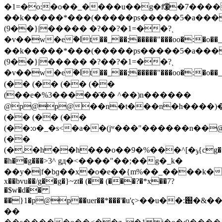
�1=�o:�o��_����u��g�f'�⃝�7��
��k�����*���(�����ps�����5�a���
(9��}|����� �?��?�1=��?ι
�v��w�e٘�ߊt��_��;�����"���oo�:�o��_����u��g�f'�⃝�7������������3��a΃�����o��uq��q�������a�
��k�����*���(�����ps�����5�a���
(9��}|����� �?��?�1=��?ι
�v��w�e٘�ߊt��_��;�����"���oo�:�o��_����u��g�f'�⃝�7������������3��a΋zg����\լt�mn���n#��[l�ch�a%p9#��e���&��c�g�w�pp@p@�o���eo��f��d��,�⟡��>��0
(�� (�� (�� (��
(��e�%3�����҄�� ^��)n������
@p@p@��n�t���n�h����)
(�� (�� (��
(��:o�_�s<�a��(jʷ���"������n��
(��
(�,�h��h���o��9�%���^[�ݸ{cg��ms��&�?
�h��g���>3^ gд�<����"��;��g�_k�
��y�|f�bɡ��x�o�e��{m%��_����k��_>��x���ɵl�z�[��y#�5
x��bvu��/g��g�}~zt� (�� (���?�*x��7?
�$w�d��
��}1�p@p��uer��*���'�u'ҁ>��u��:֐�&����������n�x�������׏_1�_%�/
��