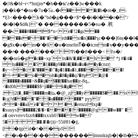
�|!&�bl~r<*hn(jm*�h��ʨʹz��]w���k
j��k�*�nu�7u�5֔ܬ.�r֯�� � �(�b�rn�_t-
*l|3<����k�"bd�g���=$*��i�l��r�"/
�i�l�$d&}"� ��������5�rω� .䅊
��c���#��
�f$*n<e�'!2�gc��
�'��e���"��rdt��xr�n]���Ԧc���]6іӊ
�g$x�u�m�'�6�u�imefmͳ��icmm�ϡ��y��
��҂� ������ !ꉒi��8���< l\s�/
�i�nrύ�gf�c��~xp`tx�&'�;���h�' *j #�/4�
tu����5 �1���p9��ŭ�[��u�u�e�y�cnzr|
�y~˂�c�?����\"�p�1��a�1,��������!
�~��o��oh�q�8�p��q?�#p3�@�
�����s����>&�̅�q�$��f��bar��|e-8q,,
<�td0h'����$$^jl��ƙ�g�`
;|2(�_��l����m�|tܥ�@_zj̘��yi�����$�:��.o9!
�cg?d����"��a��̌��\���* pyy3`
d�>��aǎe�"� �.]�emzzlxp�/
�xuuys]�����2�/�>����?�����@g��w��" �
a� onvvnvvfzzrb���txxxh0?���w��?
5� ��.�\�r)))>55iȑ81�j|
,
[�ijpd�^��p!l!
<ⱦ�s���\��������lmnnkiqb�[�ib