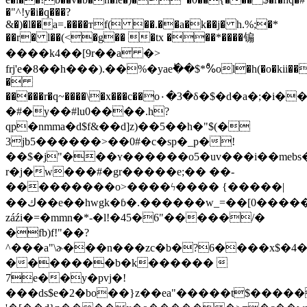
�"^!y�i�q���?
&�)�l��a=.����тf( ��.��a�k��j� h.%;�*
��r� l��(<�g�� �tx ���*����䦂
����k4��[9r��a �>
frj'e�8��h���).��%�yaeؕ��$*%ْol�h(�o�kii���
�
�����r�q~����\�x���c��o٠�3�δ�$�d�a�;�i��ӱ?
�#�y��#lu0����.h?
qp�nmma�d$f&��d]z)��5��h�"$(�
3jb5������˃��0#�c�sp�_p�!
��$�j"���ʏ������o5�uv���i��mebs
r�j�w���#�gr�����e;�� ��-
���������o>����ϟ���� {�����|
��ك��e��hwgk�ɓ�.������w_=��[0�������񫯞�]�#ý�[��ʞ�ɹ�h���zg�{��cv�5��
záźi�=�mmn�*-�l!�45�6"�����/�
�fb)f!"��?
^���a"\ɚ���n���zc�b�?6����x$�4�
�������b�k������ 
7e��y�pvj�!
���ds$e�2�bo��}z��ea"�����t$�����