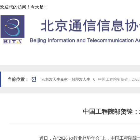
欢迎您的访问！今天是：
协会工作
网站k8凯发天生赢家一触即发人生首页
낀
当前位置：
k8凯发天生赢家一触即发人生
ꄲ
中国工程院邬贺铨：2026
中国工程院邬贺铨：2
近日，在“2026 ict行业趋势年会”上，中国工程