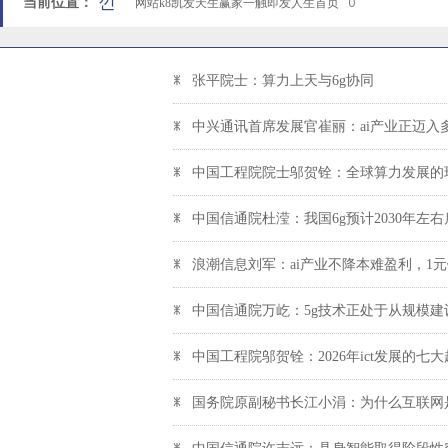
낀
当前位置：
网站k8凯发天生赢家一触即发人生首页
ꄲ
ꂓ
张平院士：算力上天与6g协同
ꂓ
中兴通讯首席发展官崔丽：ai产业正迈入
ꂓ
中国工程院院士邬贺铨：全球算力发展的
ꂓ
中国信通院杜滢：我国6g预计2030年左
ꂓ
浪潮信息刘军：ai产业不降本难盈利，1元钱
ꂓ
中国信通院万屹：5g技术正处于从规模
ꂓ
中国工程院邬贺铨：2026年ict发展的七
ꂓ
国务院原副秘书长江小涓：为什么互联网是