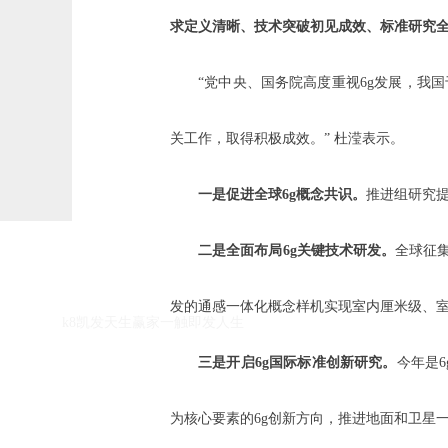
求定义清晰、技术突破初见成效、标准研究
“党中央、国务院高度重视6g发展，我国于
关工作，取得积极成效。” 杜滢表示。
一是促进全球6g概念共识。
推进组研究提
k8凯发天生赢家一触即发人生的友情链接：
二是全面布局6g关键技术研发。
全球征
发的通感一体化概念样机实现室内厘米级、室
k8凯发天生赢家一触即发人生
三是开启6g国际标准创新研究。
今年是
为核心要素的6g创新方向，推进地面和卫星