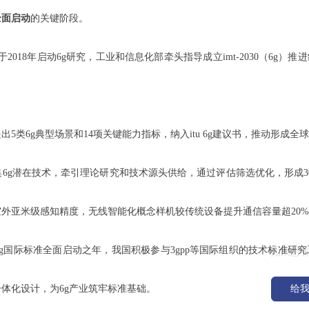
全面启动
的关键阶段。
2018年启动6g研究，工业和信息化部牵头指导成立imt-2030（6g
出5类6g典型场景和14项关键能力指标，纳入itu 6g建议书，推动形成全球
|
|
|
集6g潜在技术，牵引理论研究和技术源头供给，通过评估筛选优化，形成3
外亚米级感知精度，无线智能化概念样机较传统设备提升通信容量超20
给我们
6g国际标准全面启动之年，我国积极参与3gpp等国际组织的技术标准研
如果您
一体化设计，为6g产业筑牢标准基础。
给