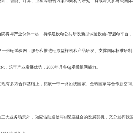
感知、智能、计算、卫星等融合方案和架构的研究，持续深入参与6g国际
院将与产业伙伴一起，持续建设6g公共研发新型试验设施-智启6g平台，以
一张6g试验网，服务和推进6g原型样机和产品研发、支撑国际标准研
化，筑牢产业发展优势，2030年具备6g规模组网能力。
在现有多方合作基础上，拓展一带一路沿线国家、金砖国家等合作新空间。坚
的三大业务场景外，6g应借助通信与ai深度融合的发展契机，充分发挥我