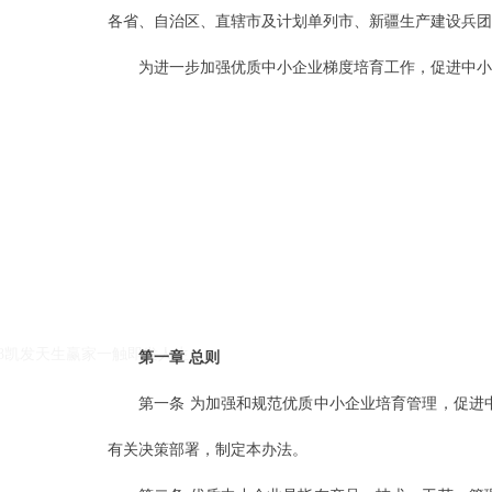
各省、自治区、直辖市及计划单列市、新疆生产建设兵团
为进一步加强优质中小企业梯度培育工作，促进中小
k8凯发天生赢家一触即发人生的友情链接：
|
|
k8凯发天生赢家一触即发人生
第一章 总则
第一条 为加强和规范优质中小企业培育管理，促进
有关决策部署，制定本办法。