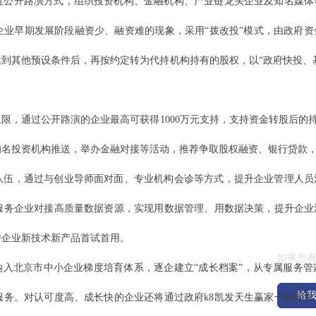
过公开路演方式，组织投资机构、金融机构、产业链龙头企业及知名媒体
企业早期发展阶段融资少、融资难的现象，采用“拨改投”模式，由政府
到其他预设条件后，再按约定转为代持机构持有的股权，以“政府快投、
限，通过公开路演的企业最高可获得1000万元支持，支持资金转股后的
知名投资机构推送，举办金融对接等活动，推荐争取股权融资、银行贷款
|
|
|
队伍，通过与创业导师面对面、专业机构会诊等方式，提升企业管理人员
服务企业对接高质量数据资源，实现用数据管理、用数据决策，提升企业
给我们
持企业新技术新产品首试首用。
如果您
业纳入北京市中小企业梯度培育体系，逐企建立“成长档案”，从专属服务
给
服务。对认可度高、成长快的企业还将通过政府k8凯发天生赢家一触即