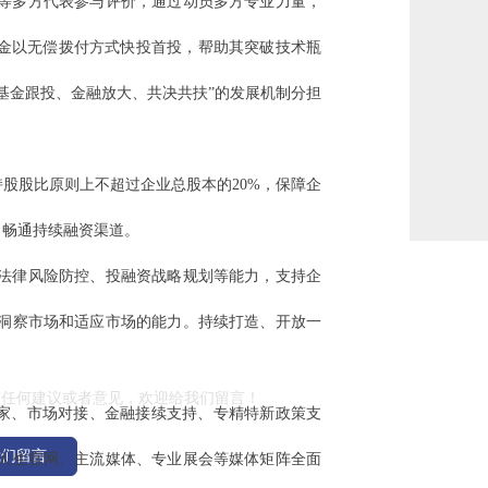
等多方代表参与评价，通过动员多方专业力量，
资金以无偿拨付方式快投首投，帮助其突破技术瓶
基金跟投、金融放大、共决共扶”的发展机制分担
持股股比原则上不超过企业总股本的20%，保障企
，畅通持续融资渠道。
法律风险防控、投融资战略规划等能力，支持企
洞察市场和适应市场的能力。持续打造、开放一
留言
有任何建议或者意见，欢迎给我们留言！
管家、市场对接、金融接续支持、专精特新政策支
我们留言
发人生官网、主流媒体、专业展会等媒体矩阵全面