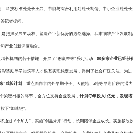
翔、科技标准处处长王晶、节能与综合利用处处长胡倩、中小企业处处长
回答记者提问。
，是把握发展主动权、塑造产业新优势的必然选择。我市瞄准产业发展制
新和产业创新深度融合。
增长机制的若干措施，开展了“创赢未来”系列活动，
80多家企业已经获
表彰奖励等举措筑牢人才根基实现稳定发展，得到了社会广泛关注。为进
未来”成长计划
，重点面向京内外早期种子、天使轮、a轮等早期阶段的潜
6个紧密衔接的环节，全方位支持企业发展，
计划每年投入1亿元，发现培育
按下“加速键”。
们将通过“6个加力”，实施“创赢未来”行动，长期陪伴企业成长。实施拨