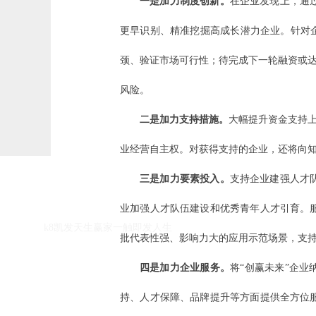
一是加力制度创新。
在企业发现上，通
更早识别、精准挖掘高成长潜力企业。针对
颈、验证市场可行性；待完成下一轮融资或达
风险。
二是加力支持措施。
大幅提升资金支持上
业经营自主权。对获得支持的企业，还将向
k8凯发天生赢家一触即发人生的友情链接：
三是加力要素投入。
支持企业建强人才
业加强人才队伍建设和优秀青年人才引育。
k8凯发天生赢家一触即发人生
批代表性强、影响力大的应用示范场景，支
四是加力企业服务。
将“创赢未来”企
持、人才保障、品牌提升等方面提供全方位