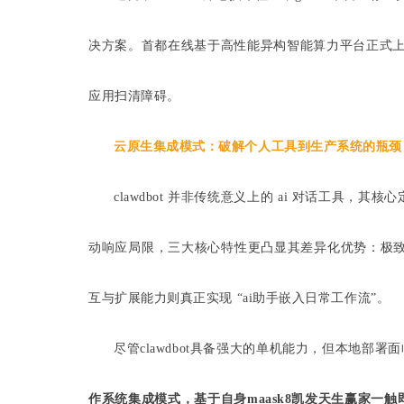
决方案。
首都在线基于高性能异构智能算力平台正式
应用扫清障碍。
云原生集成模式：破解个人工具到生产系统的瓶颈
clawdbot 并非传统意义上的 ai 对话工具，其
动响应局限，三大核心特性更凸显其差异化优势：极致
互与扩展能力则真正实现 “ai助手嵌入日常工作流”。
尽管
clawdbot具备强大的单机能力，但本地
作系统集成模式，基于自身maask8凯发天生赢家一