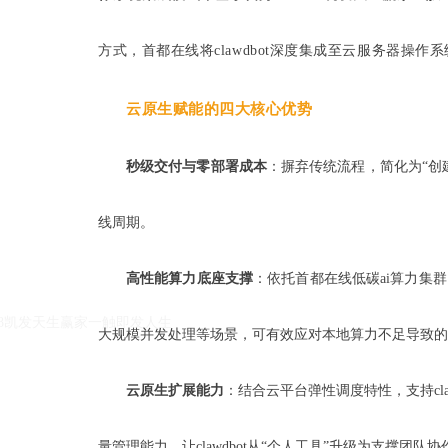
方式，首都在线将clawdbot深度集成至云服务器操作
云原生赋能的四大核心优势
秒级交付与零部署成本
：摒弃传统流程，简化为
“创
线周期。
k8凯发天生赢家一触即发人生的友情链接：
|
|
高性能算力底座支撑
：依托首都在线低碳ai算力集群
k8凯发天生赢家一触即发人生
大规模并发处理等场景，可有效应对本地算力不足导致的
云原生扩展能力
：结合云平台弹性调度特性，支持cl
量管理能力，让clawdbot从“个人工具”升级为支撑团队