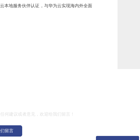
为云本地服务伙伴认证，与华为云实现海内外全面
留言
有任何建议或者意见，欢迎给我们留言！
我们留言