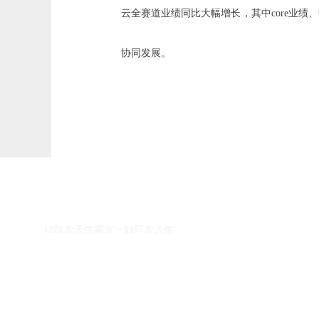
云全赛道业绩同比大幅增长，其中core业
协同发展。
k8凯发天生赢家一触即发人生的友情链接：
k8凯发天生赢家一触即发人生