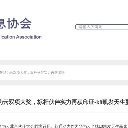
政策文件
行业新闻
k8凯发天生赢家一触即发人生的公告
获华为云双项大奖，标杆伙伴实力再获印证
为云双项大奖，标杆伙伴实力再获印证-k8凯发天生
主题的华为云北京伙伴大会圆满召开。软通动力作为华为云全球k8凯发天生