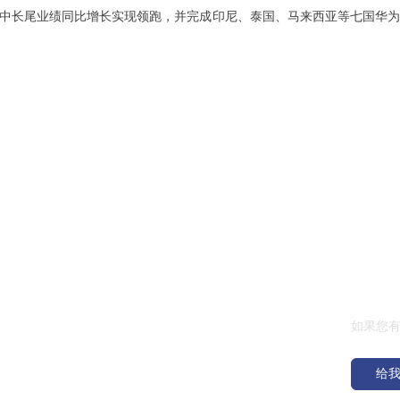
绩、中长尾业绩同比增长实现领跑，并完成印尼、泰国、马来西亚等七国华
|
|
|
给我们
如果您
给