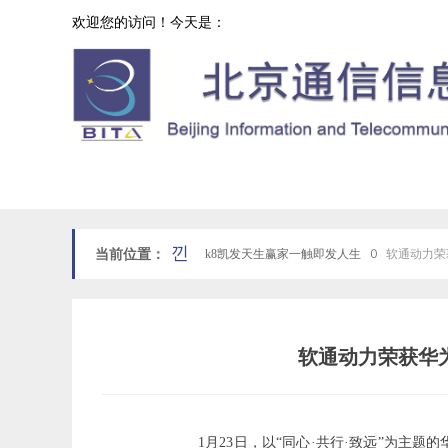
欢迎您的访问！今天是：
协会工作
网站k8凯发天生赢家一触即发人生首页
낀
当前位置：
k8凯发天生赢家一触即发人生
ꄲ
软通动力荣
软通动力荣获华
1月23日，以“同心·共行·致远”为