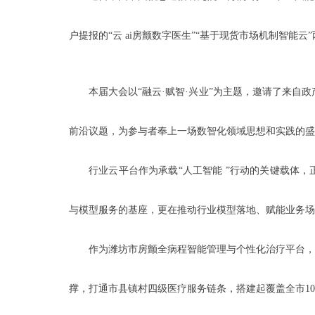
户提报的“云 ai房颤数字医生”“基于现货市场机制智能
本届大会以“融云·赋智·兴业”为主题，邀请了来自
前沿议题，为参与者奉上一场数智化领域思想和实践的盛
行业云平台作为承载“人工智能 ”行动的关键载体
与模型服务的基座，更在推动行业模型落地、赋能业务场
作为潍坊市房颤全病程智能管理与个性化治疗平台，
撑，打通市县镇村四级医疗服务链条，搭建起覆盖全市10