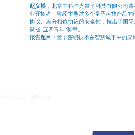
赵义博
，北京中科国光量子科技有限公司董
业开拓者，曾经主导过多个量子科技产品的
协议、差分相位协议的安全性，推出了国际
徽省“五四青年”奖章。
报告题目：
量子密钥技术在智慧城市中的应
k8凯发天生赢家一触即发人生的友情链接：
|
|
k8凯发天生赢家一触即发人生