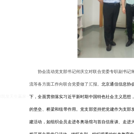
协会流动党支部书记何庆立对联合党委专职副书记
k8凯发天生赢家一触即发人生的友情链接：
|
|
流等各方面工作向联合党委做了汇报。
北京通信信息协
k8凯发天生赢家一触即发人生
下，全面贯彻落实习近平新时期中国特色社会主义思想
的堡垒、桥梁和纽带作用。党支部坚持把党建作为支部发展
建活动，如组织会员走进冬奥场馆与首自信座谈、走进