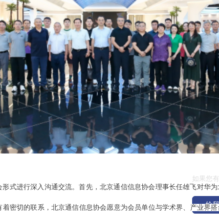
|
|
|
给我们
如果您
会形式进行深入沟通交流。首先，北京通信信息协会理事长任雄飞对华为
给
有着密切的联系，北京通信信息协会愿意为会员单位与学术界、产业界搭