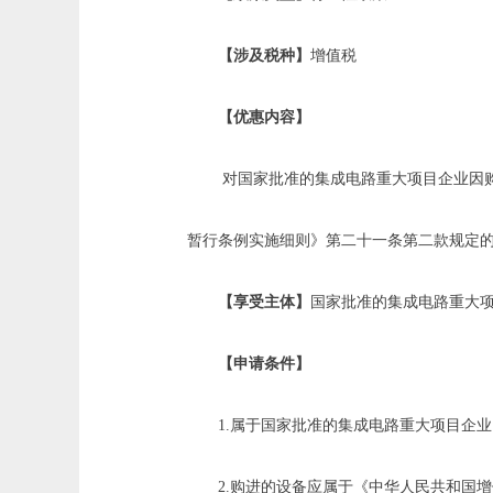
【涉及税种】
增值税
【优惠内容】
对国家批准的集成电路重大项目企业因
暂行条例实施细则》第二十一条第二款规定
【享受主体】
国家批准的集成电路重大
【申请条件】
1.属于国家批准的集成电路重大项目企业
2.购进的设备应属于《中华人民共和国