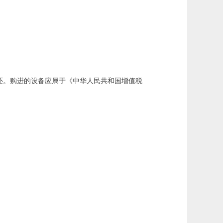
还。购进的设备应属于《中华人民共和国增值税