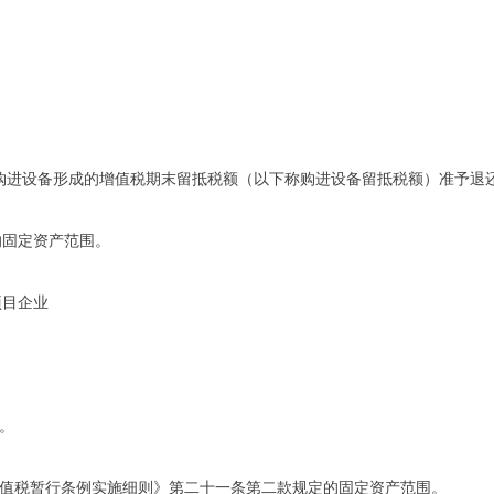
购进设备形成的增值税期末留抵税额（以下称购进设备留抵税额）准予退
的固定资产范围。
项目企业
。
增值税暂行条例实施细则》第二十一条第二款规定的固定资产范围。