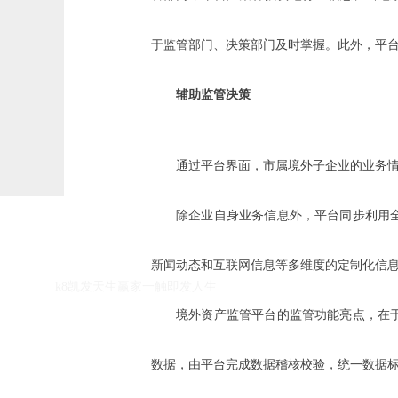
于监管部门、决策部门及时掌握。此外，平
辅助监管决策
通过平台界面，市属境外子企业的业务
除企业自身业务信息外，平台同步利用
k8凯发天生赢家一触即发人生的友情链接：
新闻动态和互联网信息等多维度的定制化信
k8凯发天生赢家一触即发人生
境外资产监管平台的监管功能亮点，在
数据，由平台完成数据稽核校验，统一数据