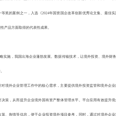
一等奖的案例之一，入选《2024年国资国企改革创新优秀论文集、最佳
能性产品方面取得的代表性成果。
等战略实施，我国出海企业蓬勃发展。数据传输技术，让境外投资、境外财务
持。
针对境外企业管理工作中的核心需求，主要提供境外投资监管和境外企业
管决策，从而提升企业境外国有资产整体管理水平。平台应用有效提升境
政策、舆情等信息，便于企业投资境外项目参考，同时，通过对境外企业