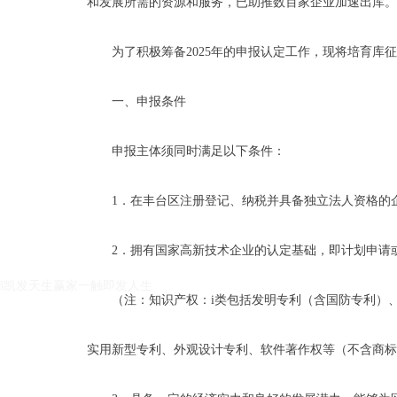
和发展所需的资源和服务，已助推数百家企业加速出库。
为了积极筹备2025年的申报认定工作，现将培育库
一、申报条件
申报主体须同时满足以下条件：
1．在丰台区注册登记、纳税并具备独立法人资格的
k8凯发天生赢家一触即发人生的友情链接：
|
|
2．拥有国家高新技术企业的认定基础，即计划申请
k8凯发天生赢家一触即发人生
（注：知识产权：i类包括发明专利（含国防专利）
实用新型专利、外观设计专利、软件著作权等（不含商标