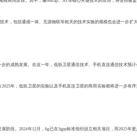
全面规模商用阶段。其中，像redcap、3cc等核心关键技术的应用，将使
关键技术，包括通感一体、无源物联等相关的技术实验的规模也会进一步扩大
进一步的成熟发展。在这一年，低轨卫星通信技术、手机直连通信技术预
面向2025年，低轨卫星的实验以及手机直连卫星的商用实验都将进一步有
展阶段。2024年12月，6g已在3gpp标准组织设立相关项目，而202