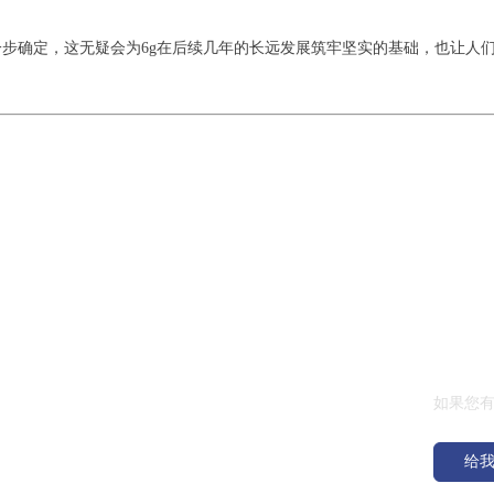
步确定，这无疑会为6g在后续几年的长远发展筑牢坚实的基础，也让人
|
|
|
给我们
如果您
给