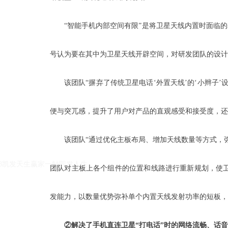
“智能手机内部空间有限”是将卫星天线内置时面临
号认为要在其中为卫星天线开辟空间，对研发团队的设计
该团队“摒弃了传统卫星电话‘外置天线’的‘小辫子
便与突兀感，提升了用户对产品的直观感受和接受度，还
k8凯发天生赢家一触即发人生的友情链接：
|
|
该团队“通过优化主板布局、增加天线数量等方式，
k8凯发天生赢家一触即发人生
团队对主板上各个组件的位置和线路进行重新规划，使卫
发能力，以数量优势弥补单个内置天线发射功率的短板，
②解决了手机直连卫星“打电话”时的网络流畅、话