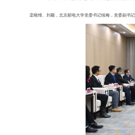
栾晓维、刘颖，北京邮电大学党委书记续梅，党委副书记