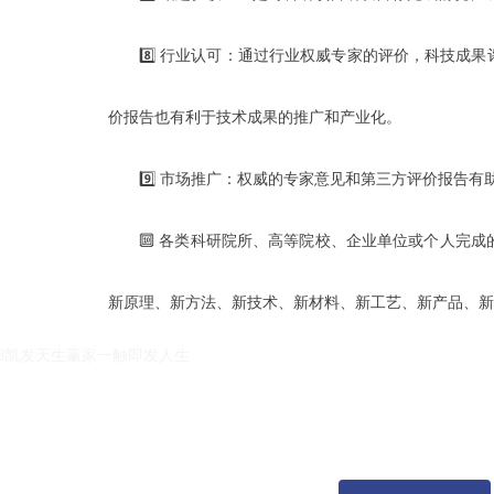
8️⃣ 行业认可：通过行业权威专家的评价，科技
价报告也有利于技术成果的推广和产业化。
9️⃣ 市场推广：权威的专家意见和第三方评价报告
🔟 各类科研院所、高等院校、企业单位或个人完
k8凯发天生赢家一触即发人生的友情链接：
|
|
新原理、新方法、新技术、新材料、新工艺、新产品、新
k8凯发天生赢家一触即发人生